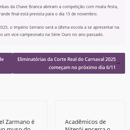
 sambas da Chave Branca abriram a competição com muita festa,
ande final está prevista para o dia 15 de novembro.
025, o Império Serrano será a última escola a se apresentar na
pós um vice-campeonato na Série Ouro no ano passado.
de
Eliminatórias da Corte Real do Carnaval 2025
começam no próximo dia 6/11
el Zarmano é
Acadêmicos de
vo muso do
Niterói encerra o