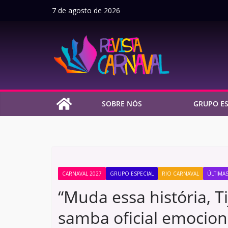
Pular
7 de agosto de 2026
para
o
conteúdo
SOBRE NÓS
GRUPO ES
CARNAVAL 2027
GRUPO ESPECIAL
RIO CARNAVAL
ÚLTIMAS
“Muda essa história, T
samba oficial emocion