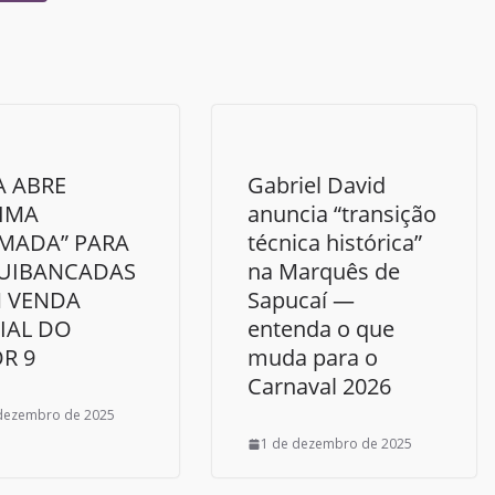
A ABRE
Gabriel David
TIMA
anuncia “transição
MADA” PARA
técnica histórica”
UIBANCADAS
na Marquês de
 VENDA
Sapucaí —
IAL DO
entenda o que
R 9
muda para o
Carnaval 2026
dezembro de 2025
1 de dezembro de 2025