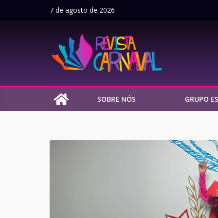
Pular
7 de agosto de 2026
para
o
conteúdo
SOBRE NÓS
GRUPO ES