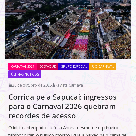
CARNAVAL 2027
DESTAQUE
GRUPO ESPECIAL
RIO CARNAVAL
ÚLTIMAS NOTÍCIAS
20 de outubro de 2025
Revista Carnaval
Corrida pela Sapucaí: ingressos
para o Carnaval 2026 quebram
recordes de acesso
O início antecipado da folia Antes mesmo de o primeiro
tambor rufar, o público mostrou que a paixão pelo carnaval