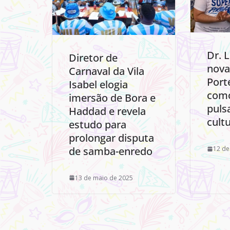
Dr. 
Diretor de
nova
Carnaval da Vila
Port
Isabel elogia
como
imersão de Bora e
puls
Haddad e revela
cult
estudo para
prolongar disputa
de samba-enredo
12 de
13 de maio de 2025