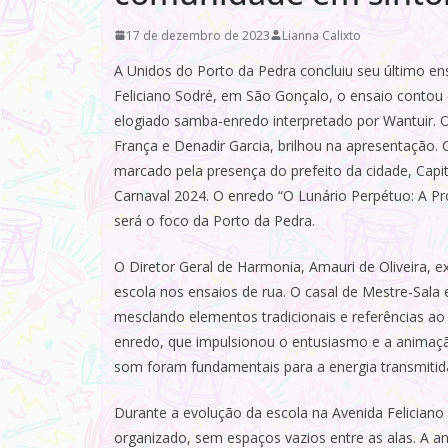
17 de dezembro de 2023
Lianna Calixto
A Unidos do Porto da Pedra concluiu seu último e
Feliciano Sodré, em São Gonçalo, o ensaio contou
elogiado samba-enredo interpretado por Wantuir. O
França e Denadir Garcia, brilhou na apresentação.
marcado pela presença do prefeito da cidade, Cap
Carnaval 2024. O enredo “O Lunário Perpétuo: A Pr
será o foco da Porto da Pedra.
O Diretor Geral de Harmonia, Amauri de Oliveira, 
escola nos ensaios de rua. O casal de Mestre-Sal
mesclando elementos tradicionais e referências a
enredo, que impulsionou o entusiasmo e a animação
som foram fundamentais para a energia transmitida
Durante a evolução da escola na Avenida Feliciano 
organizado, sem espaços vazios entre as alas. A