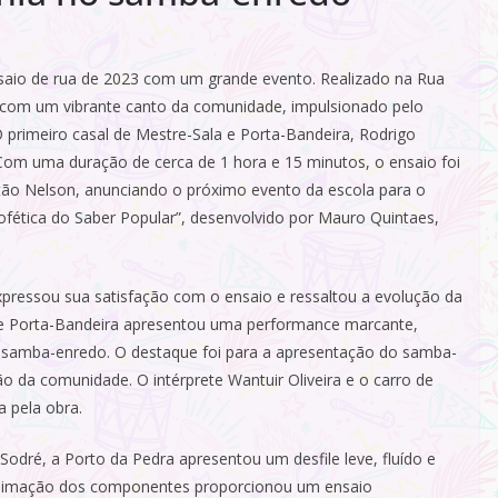
nsaio de rua de 2023 com um grande evento. Realizado na Rua
 com um vibrante canto da comunidade, impulsionado pelo
 primeiro casal de Mestre-Sala e Porta-Bandeira, Rodrigo
 Com uma duração de cerca de 1 hora e 15 minutos, o ensaio foi
itão Nelson, anunciando o próximo evento da escola para o
ofética do Saber Popular”, desenvolvido por Mauro Quintaes,
expressou sua satisfação com o ensaio e ressaltou a evolução da
a e Porta-Bandeira apresentou uma performance marcante,
o samba-enredo. O destaque foi para a apresentação do samba-
 da comunidade. O intérprete Wantuir Oliveira e o carro de
 pela obra.
Sodré, a Porto da Pedra apresentou um desfile leve, fluído e
 animação dos componentes proporcionou um ensaio