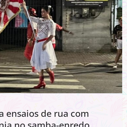
a ensaios de rua com
nia no samba-enredo