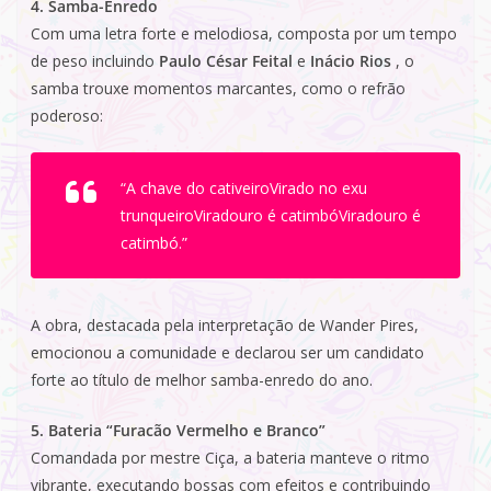
4. Samba-Enredo
Com uma letra forte e melodiosa, composta por um tempo
de peso incluindo
Paulo César Feital
e
Inácio Rios
, o
samba trouxe momentos marcantes, como o refrão
poderoso:
“A chave do cativeiroVirado no exu
trunqueiroViradouro é catimbóViradouro é
catimbó.”
A obra, destacada pela interpretação de Wander Pires,
emocionou a comunidade e declarou ser um candidato
forte ao título de melhor samba-enredo do ano.
5. Bateria “Furacão Vermelho e Branco”
Comandada por mestre Ciça, a bateria manteve o ritmo
vibrante, executando bossas com efeitos e contribuindo