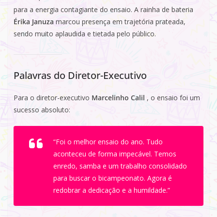
para a energia contagiante do ensaio. A rainha de bateria
Érika Januza
marcou presença em trajetória prateada,
sendo muito aplaudida e tietada pelo público.
Palavras do Diretor-Executivo
Para o diretor-executivo
Marcelinho Calil
, o ensaio foi um
sucesso absoluto:
“Foi o melhor ensaio do ano. Tudo
aconteceu de forma impecável. Temos
enredo, samba e um trabalho consolidado
para buscar o bicampeonato. Agora é
redobrar a dedicação e a humildade.”