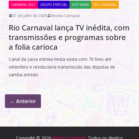
CARNAVAL 2027
GRUPO ESPECIAL
HOT NEWS
RIO CARNAVAL
31 de julho de 2026
Revista Carnaval
Rio Carnaval lança TV inédita, com
transmissões e programas sobre
a folia carioca
Canal da Liesa estreia nesta sexta com 70 lives até
setembro e revoluciona transmissão das disputas de
samba-enredo
← Anterior
Copyright © 2026
Revista Carnaval
. Todos os direitos