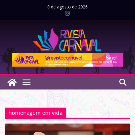
Pular
8 de agosto de 2026
para
o
conteúdo
homenagem em vida