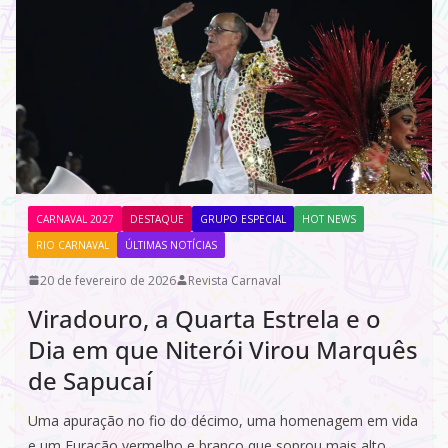
CARNAVAL 2027
DESTAQUE
GRUPO ESPECIAL
HOT NEWS
RIO CARNAVAL
ÚLTIMAS NOTÍCIAS
20 de fevereiro de 2026
Revista Carnaval
Viradouro, a Quarta Estrela e o
Dia em que Niterói Virou Marquês
de Sapucaí
Uma apuração no fio do décimo, uma homenagem em vida
e um Furacão vermelho e branco que soprou mais alto