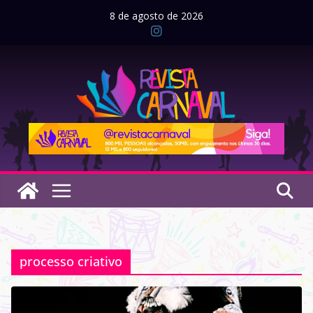
Pular
8 de agosto de 2026
para
o
conteúdo
processo criativo