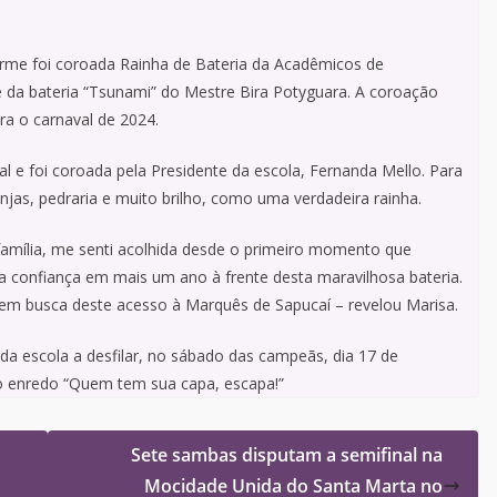
rme foi coroada Rainha de Bateria da Acadêmicos de
e da bateria “Tsunami” do Mestre Bira Potyguara. A coroação
a o carnaval de 2024.
al e foi coroada pela Presidente da escola, Fernanda Mello. Para
jas, pedraria e muito brilho, como uma verdadeira rainha.
amília, me senti acolhida desde o primeiro momento que
a confiança em mais um ano à frente desta maravilhosa bateria.
s em busca deste acesso à Marquês de Sapucaí – revelou Marisa.
a escola a desfilar, no sábado das campeãs, dia 17 de
mo enredo “Quem tem sua capa, escapa!”
Sete sambas disputam a semifinal na
Mocidade Unida do Santa Marta no