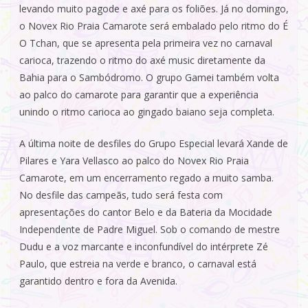
levando muito pagode e axé para os foliões. Já no domingo,
o Novex Rio Praia Camarote será embalado pelo ritmo do É
O Tchan, que se apresenta pela primeira vez no carnaval
carioca, trazendo o ritmo do axé music diretamente da
Bahia para o Sambódromo. O grupo Gamei também volta
ao palco do camarote para garantir que a experiência
unindo o ritmo carioca ao gingado baiano seja completa.
A última noite de desfiles do Grupo Especial levará Xande de
Pilares e Yara Vellasco ao palco do Novex Rio Praia
Camarote, em um encerramento regado a muito samba.
No desfile das campeãs, tudo será festa com
apresentações do cantor Belo e da Bateria da Mocidade
Independente de Padre Miguel. Sob o comando de mestre
Dudu e a voz marcante e inconfundível do intérprete Zé
Paulo, que estreia na verde e branco, o carnaval está
garantido dentro e fora da Avenida.