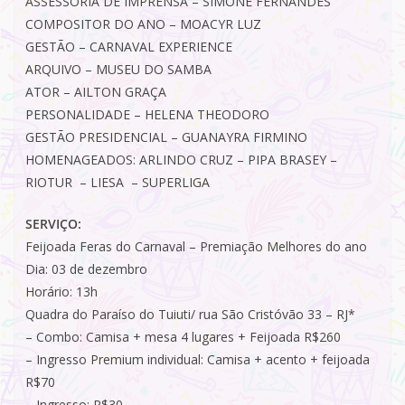
ASSESSORIA DE IMPRENSA – SIMONE FERNANDES
COMPOSITOR DO ANO – MOACYR LUZ
GESTÃO – CARNAVAL EXPERIENCE
ARQUIVO – MUSEU DO SAMBA
ATOR – AILTON GRAÇA
PERSONALIDADE – HELENA THEODORO
GESTÃO PRESIDENCIAL – GUANAYRA FIRMINO
HOMENAGEADOS: ARLINDO CRUZ – PIPA BRASEY –
RIOTUR – LIESA – SUPERLIGA
SERVIÇO:
Feijoada Feras do Carnaval – Premiação Melhores do ano
Dia: 03 de dezembro
Horário: 13h
Quadra do Paraíso do Tuiuti/ rua São Cristóvão 33 – RJ*
– Combo: Camisa + mesa 4 lugares + Feijoada R$260
– Ingresso Premium individual: Camisa + acento + feijoada
R$70
– Ingresso: R$30