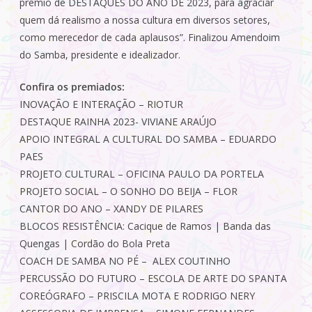
prêmio de DESTAQUES DO ANO DE 2023, para agraciar
quem dá realismo a nossa cultura em diversos setores,
como merecedor de cada aplausos”. Finalizou Amendoim
do Samba, presidente e idealizador.
Confira os premiados:
INOVAÇÃO E INTERAÇÃO – RIOTUR
DESTAQUE RAINHA 2023- VIVIANE ARAÚJO
APOIO INTEGRAL A CULTURAL DO SAMBA – EDUARDO
PAES
PROJETO CULTURAL – OFICINA PAULO DA PORTELA
PROJETO SOCIAL – O SONHO DO BEIJA – FLOR
CANTOR DO ANO – XANDY DE PILARES
BLOCOS RESISTÊNCIA: Cacique de Ramos | Banda das
Quengas | Cordão do Bola Preta
COACH DE SAMBA NO PÉ – ALEX COUTINHO
PERCUSSÃO DO FUTURO – ESCOLA DE ARTE DO SPANTA
COREÓGRAFO – PRISCILA MOTA E RODRIGO NERY