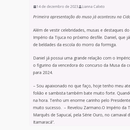
14 de dezembro de 2023
Lianna Calixto
Primeira apresentação do muso já aconteceu na Cid
Além de vestir celebridades, musas e destaques do
Império da Tijuca no próximo desfile. Daniel, que 
de beldades da escola do morro da formiga.
Daniel já possui uma grande relação com o Império 
o figurino da vencedora do concurso da Musa da com
para 2024.
– Sou apaixonado no que faço, hoje tenho meu ate
folião e sambista também bate muito forte. Quando
na hora. Tenho um enorme carinho pelo President
muito sucesso. – Revelou Zarmano.O Império da Tij
Marquês de Sapucaí, pela Série Ouro, no carnaval 
Itamaracá”.