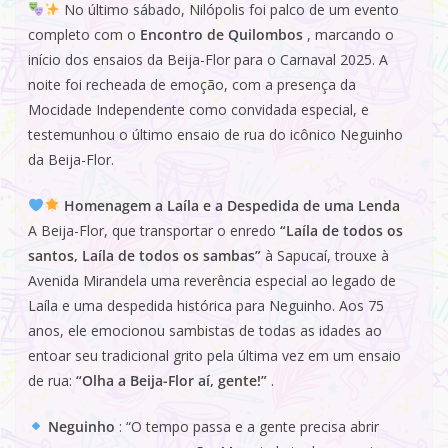
No último sábado, Nilópolis foi palco de um evento
completo com o
Encontro de Quilombos
, marcando o
início dos ensaios da Beija-Flor para o Carnaval 2025. A
noite foi recheada de emoção, com a presença da
Mocidade Independente como convidada especial, e
testemunhou o último ensaio de rua do icônico Neguinho
da Beija-Flor.
Homenagem a Laíla e a Despedida de uma Lenda
A Beija-Flor, que transportar o enredo
“Laíla de todos os
santos, Laíla de todos os sambas”
à Sapucaí, trouxe à
Avenida Mirandela uma reverência especial ao legado de
Laíla e uma despedida histórica para Neguinho. Aos 75
anos, ele emocionou sambistas de todas as idades ao
entoar seu tradicional grito pela última vez em um ensaio
de rua:
“Olha a Beija-Flor aí, gente!”
.
Neguinho
: “O tempo passa e a gente precisa abrir