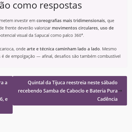
ção como respostas
rometem investir em
coreografias mais tridimensionais
, que
e frente deverão valorizar
movimentos circulares, uso de
potencial visual da Sapucaí como palco 360°.
 carioca, onde
arte e técnica caminham lado a lado
. Mesmo
s é de empolgação — afinal, desafios são também combustível
ra a
Quintal da Tijuca reestreia neste sábado
recebendo Samba de Caboclo e Bateria Pura
6, e
Cadência