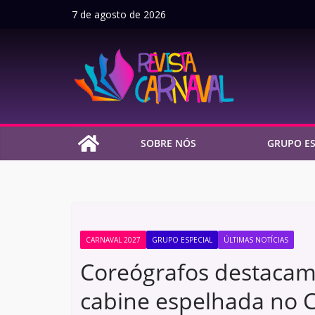
Pular
7 de agosto de 2026
para
o
conteúdo
SOBRE NÓS
GRUPO ES
CARNAVAL 2027
GRUPO ESPECIAL
ÚLTIMAS NOTÍCIAS
Coreógrafos destacam
cabine espelhada no 