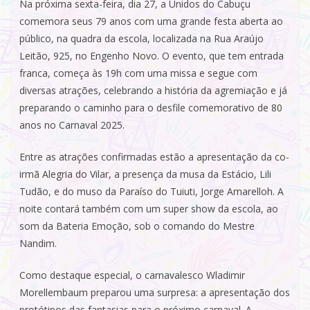
Na próxima sexta-feira, dia 27, a Unidos do Cabuçu
comemora seus 79 anos com uma grande festa aberta ao
público, na quadra da escola, localizada na Rua Araújo
Leitão, 925, no Engenho Novo. O evento, que tem entrada
franca, começa às 19h com uma missa e segue com
diversas atrações, celebrando a história da agremiação e já
preparando o caminho para o desfile comemorativo de 80
anos no Carnaval 2025.
Entre as atrações confirmadas estão a apresentação da co-
irmã Alegria do Vilar, a presença da musa da Estácio, Lili
Tudão, e do muso da Paraíso do Tuiuti, Jorge Amarelloh. A
noite contará também com um super show da escola, ao
som da Bateria Emoção, sob o comando do Mestre
Nandim.
Como destaque especial, o carnavalesco Wladimir
Morellembaum preparou uma surpresa: a apresentação dos
protótipos das fantasias para o próximo carnaval. A