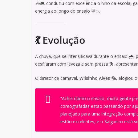
🎶🚛, conduziu com excelência o hino da escola, 
energia ao longo do ensaio 🥁✨.
💃 Evolução
A chuva, que se intensificava durante o ensaio 🌧️, 
desfilaram com leveza e sem pressa 🕺, apresenta
O diretor de carnaval,
Wilsinho Alves
🎭, elogiou 
“Achei ótimo o ensaio, muita gente pr
coreografadas estão passando por aju
planejado para uma integração complet
estão excelentes, e o Salgueiro está s