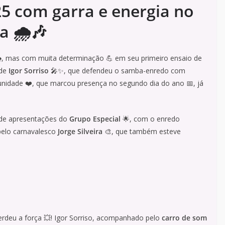
025 com garra e energia no
a 🌧️🎶
, mas com muita determinação 💪 em seu primeiro ensaio de
 de
Igor Sorriso
🎤✨, que defendeu o samba-enredo com
idade ❤️, que marcou presença no segundo dia do ano 📅, já
de apresentações do
Grupo Especial
🌟, com o enredo
pelo carnavalesco
Jorge Silveira
🎨, que também esteve
rdeu a força 💥! Igor Sorriso, acompanhado pelo
carro de som