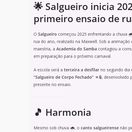
🌟 Salgueiro inicia 2
primeiro ensaio de ru
O
Salgueiro
começou 2025 enfrentando a chuva 🌧️
rua do ano, realizado na Maxwell. Sob a animação
maestria, a
Academia do Samba
contagiou a comun
em preparação para o próximo carnaval.
A escola será a
terceira a desfilar
no segundo dia 
“Salgueiro de Corpo Fechado”
👊🔒, desenvolvido 
presente no ensaio.
🎵 Harmonia
Mesmo sob chuva 🌧️, o
canto salgueirense
não pe