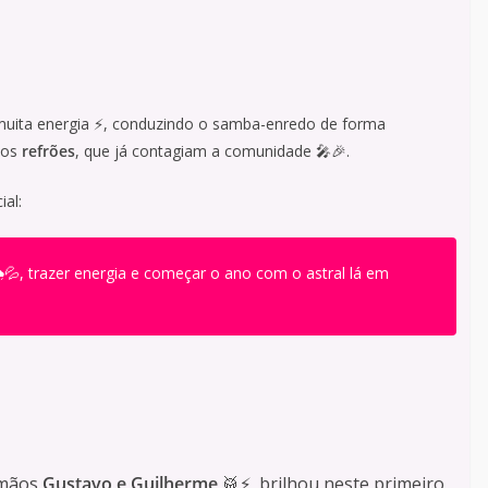
 muita energia ⚡, conduzindo o samba-enredo de forma
 os
refrões
, que já contagiam a comunidade 🎤🎉.
al:
️💦, trazer energia e começar o ano com o astral lá em
rmãos
Gustavo e Guilherme
🥁⚡, brilhou neste primeiro