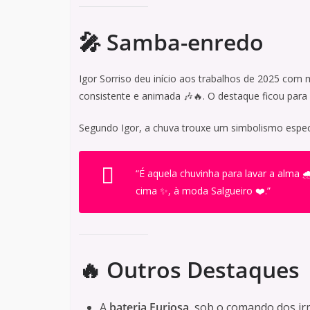
🎤 Samba-enredo
Igor Sorriso deu início aos trabalhos de 2025 com
consistente e animada 🎶🔥. O destaque ficou para
Segundo Igor, a chuva trouxe um simbolismo especi
“É aquela chuvinha para lavar a alma 
cima ✨, à moda Salgueiro ❤️.”
🔥 Outros Destaques
A
bateria Furiosa
, sob o comando dos i