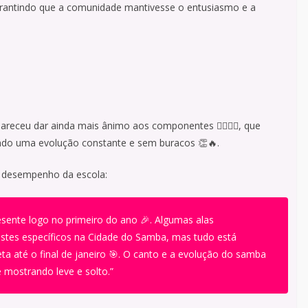
garantindo que a comunidade mantivesse o entusiasmo e a
pareceu dar ainda mais ânimo aos componentes 🚶‍♀️🚶‍♂️, que
ndo uma evolução constante e sem buracos 👏🔥.
o desempenho da escola:
esente logo no primeiro do ano 🎉. Algumas alas
stes específicos na Cidade do Samba, mas tudo está
a até o final de janeiro 🎯. O canto e a evolução do samba
e mostrando leve e solto.”