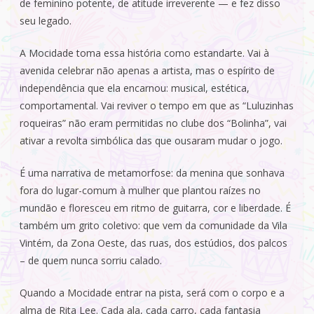
de feminino potente, de atitude irreverente — e fez disso
seu legado.
A Mocidade toma essa história como estandarte. Vai à
avenida celebrar não apenas a artista, mas o espírito de
independência que ela encarnou: musical, estética,
comportamental. Vai reviver o tempo em que as “Luluzinhas
roqueiras” não eram permitidas no clube dos “Bolinha”, vai
ativar a revolta simbólica das que ousaram mudar o jogo.
É uma narrativa de metamorfose: da menina que sonhava
fora do lugar-comum à mulher que plantou raízes no
mundão e floresceu em ritmo de guitarra, cor e liberdade. É
também um grito coletivo: que vem da comunidade da Vila
Vintém, da Zona Oeste, das ruas, dos estúdios, dos palcos
– de quem nunca sorriu calado.
Quando a Mocidade entrar na pista, será com o corpo e a
alma de Rita Lee. Cada ala, cada carro, cada fantasia