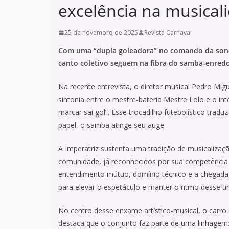
excelência na musical
25 de novembro de 2025
Revista Carnaval
Com uma “dupla goleadora” no comando da sonor
canto coletivo seguem na fibra do samba-enred
Na recente entrevista, o diretor musical Pedro Mig
sintonia entre o mestre-bateria Mestre Lolo e o i
marcar sai gol”. Esse trocadilho futebolístico tra
papel, o samba atinge seu auge.
A Imperatriz sustenta uma tradição de musicalizaç
comunidade, já reconhecidos por sua competência e
entendimento mútuo, domínio técnico e a chegad
para elevar o espetáculo e manter o ritmo desse t
No centro desse enxame artístico-musical, o carro
destaca que o conjunto faz parte de uma linhagem: