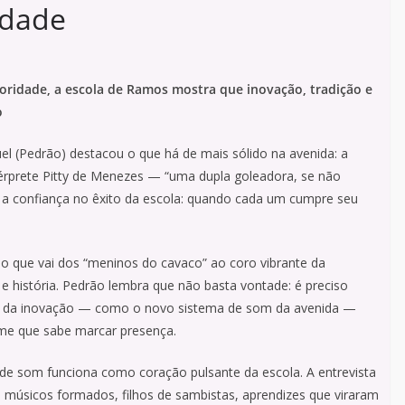
idade
idade, a escola de Ramos mostra que inovação, tradição e
o
uel (Pedrão) destacou o que há de mais sólido na avenida: a
ntérprete Pitty de Menezes — “uma dupla goleadora, se não
duz a confiança no êxito da escola: quando cada um cumpre seu
ão que vai dos “meninos do cavaco” ao coro vibrante da
 história. Pedrão lembra que não basta vontade: é preciso
a da inovação — como o novo sistema de som da avenida —
ime que sabe marcar presença.
 de som funciona como coração pulsante da escola. A entrevista
 músicos formados, filhos de sambistas, aprendizes que viraram