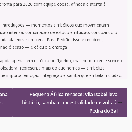
pronta para 2026 com equipe coesa, afinada e atenta à
 as introduções — momentos simbólicos que movimentam
ação intensa, combinação de estudo e intuição, conduzindo o
cada ala entrar em cena. Para Pedrão, isso é um dom,
 não é acaso — é cálculo e entrega.
 apoia apenas em estética ou figurino, mas num alicerce sonoro
a goleadora” representa mais do que nomes — simboliza
o que importa: emoção, integração e samba que embala multidão.
mana
Pequena África renasce: Vila Isabel leva
es
história, samba e ancestralidade de volta à
Pedra do Sal