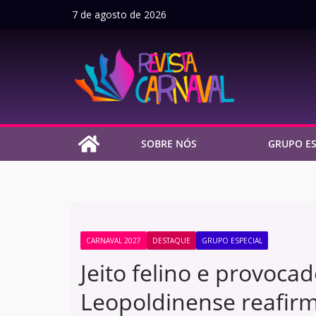
Pular
7 de agosto de 2026
para
o
conteúdo
SOBRE NÓS
GRUPO ES
CARNAVAL 2027
DESTAQUE
GRUPO ESPECIAL
Jeito felino e provocad
Leopoldinense reafirm