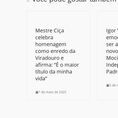
Mestre Ciça
Igor
celebra
emoc
homenagem
ser 
como enredo da
novo
Viradouro e
Moc
afirma: “É o maior
Inde
título da minha
Padr
vida”
5 de 
7 de maio de 2025