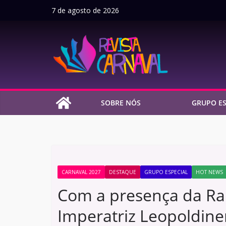
Pular
7 de agosto de 2026
para
o
conteúdo
SOBRE NÓS
GRUPO ES
CARNAVAL 2027
DESTAQUE
GRUPO ESPECIAL
HOT NEWS
Com a presença da Rai
Imperatriz Leopoldine