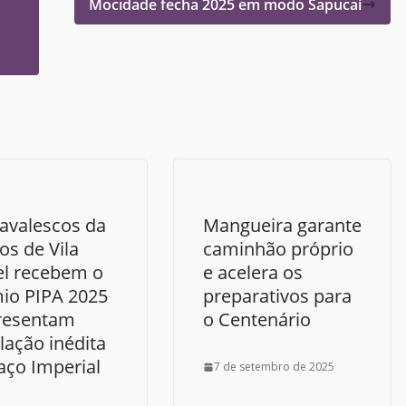
Mocidade fecha 2025 em modo Sapucaí
avalescos da
Mangueira garante
os de Vila
caminhão próprio
el recebem o
e acelera os
io PIPA 2025
preparativos para
resentam
o Centenário
lação inédita
aço Imperial
7 de setembro de 2025