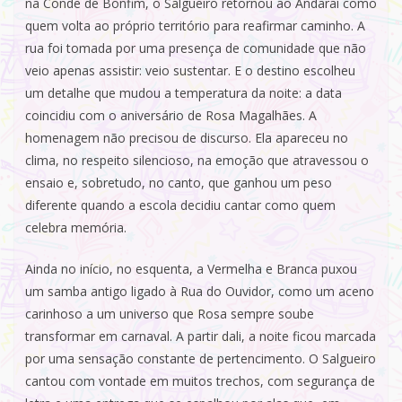
na Conde de Bonfim, o Salgueiro retornou ao Andaraí como
quem volta ao próprio território para reafirmar caminho. A
rua foi tomada por uma presença de comunidade que não
veio apenas assistir: veio sustentar. E o destino escolheu
um detalhe que mudou a temperatura da noite: a data
coincidiu com o aniversário de Rosa Magalhães. A
homenagem não precisou de discurso. Ela apareceu no
clima, no respeito silencioso, na emoção que atravessou o
ensaio e, sobretudo, no canto, que ganhou um peso
diferente quando a escola decidiu cantar como quem
celebra memória.
Ainda no início, no esquenta, a Vermelha e Branca puxou
um samba antigo ligado à Rua do Ouvidor, como um aceno
carinhoso a um universo que Rosa sempre soube
transformar em carnaval. A partir dali, a noite ficou marcada
por uma sensação constante de pertencimento. O Salgueiro
cantou com vontade em muitos trechos, com segurança de