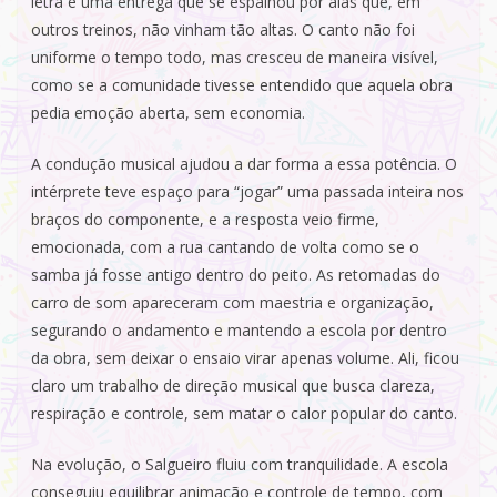
letra e uma entrega que se espalhou por alas que, em
outros treinos, não vinham tão altas. O canto não foi
uniforme o tempo todo, mas cresceu de maneira visível,
como se a comunidade tivesse entendido que aquela obra
pedia emoção aberta, sem economia.
A condução musical ajudou a dar forma a essa potência. O
intérprete teve espaço para “jogar” uma passada inteira nos
braços do componente, e a resposta veio firme,
emocionada, com a rua cantando de volta como se o
samba já fosse antigo dentro do peito. As retomadas do
carro de som apareceram com maestria e organização,
segurando o andamento e mantendo a escola por dentro
da obra, sem deixar o ensaio virar apenas volume. Ali, ficou
claro um trabalho de direção musical que busca clareza,
respiração e controle, sem matar o calor popular do canto.
Na evolução, o Salgueiro fluiu com tranquilidade. A escola
conseguiu equilibrar animação e controle de tempo, com