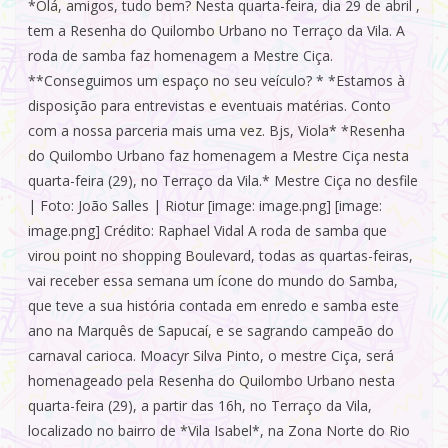
*Olá, amigos, tudo bem? Nesta quarta-feira, dia 29 de abril ,
tem a Resenha do Quilombo Urbano no Terraço da Vila. A
roda de samba faz homenagem a Mestre Ciça.
**Conseguimos um espaço no seu veículo? * *Estamos à
disposição para entrevistas e eventuais matérias. Conto
com a nossa parceria mais uma vez. Bjs, Viola* *Resenha
do Quilombo Urbano faz homenagem a Mestre Ciça nesta
quarta-feira (29), no Terraço da Vila.* Mestre Ciça no desfile
| Foto: João Salles | Riotur [image: image.png] [image:
image.png] Crédito: Raphael Vidal A roda de samba que
virou point no shopping Boulevard, todas as quartas-feiras,
vai receber essa semana um ícone do mundo do Samba,
que teve a sua história contada em enredo e samba este
ano na Marquês de Sapucaí, e se sagrando campeão do
carnaval carioca. Moacyr Silva Pinto, o mestre Ciça, será
homenageado pela Resenha do Quilombo Urbano nesta
quarta-feira (29), a partir das 16h, no Terraço da Vila,
localizado no bairro de *Vila Isabel*, na Zona Norte do Rio