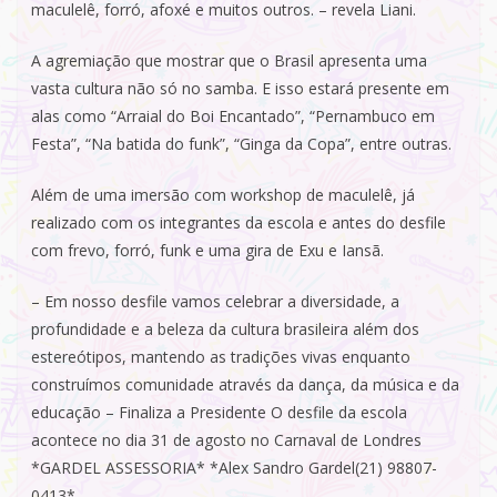
maculelê, forró, afoxé e muitos outros. – revela Liani.
A agremiação que mostrar que o Brasil apresenta uma
vasta cultura não só no samba. E isso estará presente em
alas como “Arraial do Boi Encantado”, “Pernambuco em
Festa”, “Na batida do funk”, “Ginga da Copa”, entre outras.
Além de uma imersão com workshop de maculelê, já
realizado com os integrantes da escola e antes do desfile
com frevo, forró, funk e uma gira de Exu e Iansã.
– Em nosso desfile vamos celebrar a diversidade, a
profundidade e a beleza da cultura brasileira além dos
estereótipos, mantendo as tradições vivas enquanto
construímos comunidade através da dança, da música e da
educação – Finaliza a Presidente O desfile da escola
acontece no dia 31 de agosto no Carnaval de Londres
*GARDEL ASSESSORIA* *Alex Sandro Gardel(21) 98807-
0413*