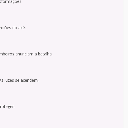
nsformações.
rdiões do axé.
imbeiros anunciam a batalha.
As luzes se acendem.
roteger.