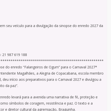
m seu veículo para a divulgação da sinopse do enredo 2027 da
: 21 987 619 188
*****************************************************
pse do enredo “Falangeiros de Ogum” para o Carnaval 2027*
a Intendente Magalhães, a Alegria de Copacabana, escola membro
, deu início aos preparativos para o Carnaval 2027 e divulgou a
to da paz”.
nredo levará para a avenida uma narrativa de fé, proteção e
como símbolos de coragem, resistência e paz. O texto e a
or e diretor cultural da agremiação, Braguinha.