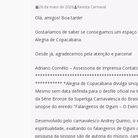
26 de maio de 2026
Revista Carnaval
Olá, amigos! Boa tarde!
Gostaríamos de saber se conseguimos um espaço e
Alegria de Copacabana.
Desde já, agradecemos pela atenção e parceria!
Adriano Cornélio – Assessoria de Imprensa Contato
*****************************************
*********** *Alegria de Copacabana divulga sino
Mesmo sem data definida para o desfile oficial n
da Série Bronze da Superliga Carnavalesca do Brasil
sinopse do enredo “Falangeiros de Ogum – O Exérci
Desenvolvido pelo carnavalesco Andrey Quirino, o e
espiritualidade, exaltando os falangeiros de Ogum 
pesquisa da sinopse são de autoria do músico, cant