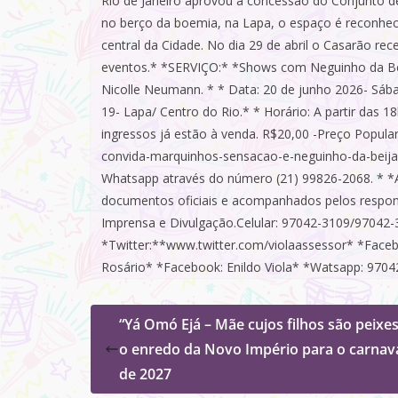
Rio de Janeiro aprovou a concessão do Conjunto d
no berço da boemia, na Lapa, o espaço é reconhe
central da Cidade. No dia 29 de abril o Casarão r
eventos.* *SERVIÇO:* *Shows com Neguinho da Bei
Nicolle Neumann. * * Data: 20 de junho 2026- Sáb
19- Lapa/ Centro do Rio.* * Horário: A partir das 
ingressos já estão à venda. R$20,00 -Preço Popula
convida-marquinhos-sensacao-e-neguinho-da-beija
Whatsapp através do número (21) 99826-2068. * *A
documentos oficiais e acompanhados pelos responsá
Imprensa e Divulgação.Celular: 97042-3109/97042
*Twitter:**www.twitter.com/violaassessor*
*Faceb
Rosário* *Facebook: Enildo Viola* *Watsapp: 9704
“Yá Omó Ejá – Mãe cujos filhos são peixes
o enredo da Novo Império para o carnav
de 2027