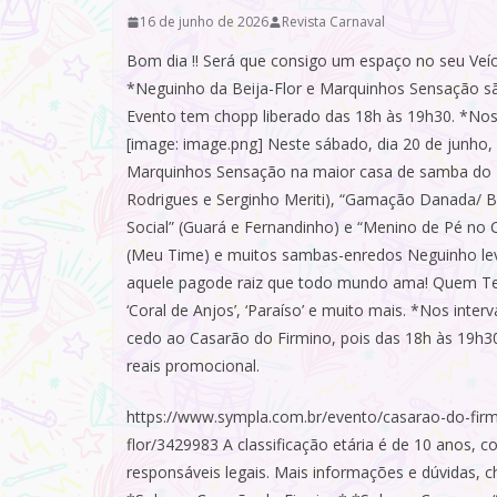
16 de junho de 2026
Revista Carnaval
Bom dia !! Será que consigo um espaço no seu Veíc
*Neguinho da Beija-Flor e Marquinhos Sensação sã
Evento tem chopp liberado das 18h às 19h30. *Nos
[image: image.png] Neste sábado, dia 20 de junho,
Marquinhos Sensação na maior casa de samba do Ri
Rodrigues e Serginho Meriti), “Gamação Danada/ B
Social” (Guará e Fernandinho) e “Menino de Pé no 
(Meu Time) e muitos sambas-enredos Neguinho le
aquele pagode raiz que todo mundo ama! Quem Te 
‘Coral de Anjos’, ‘Paraíso’ e muito mais. *Nos inte
cedo ao Casarão do Firmino, pois das 18h às 19h30
reais promocional.
https://www.sympla.com.br/evento/casarao-do-fir
flor/3429983
A classificação etária é de 10 anos,
responsáveis legais. Mais informações e dúvidas,