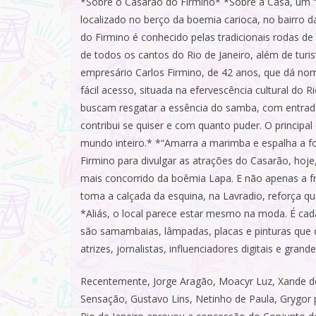
*Sobre o Casarão do Firmino* *Sobre a Casa, um 
localizado no berço da boemia carioca, no bairro d
do Firmino é conhecido pelas tradicionais rodas 
de todos os cantos do Rio de Janeiro, além de turis
empresário Carlos Firmino, de 42 anos, que dá no
fácil acesso, situada na efervescência cultural do
buscam resgatar a essência do samba, com entrada
contribui se quiser e com quanto puder. O princip
mundo inteiro.* *“Amarra a marimba e espalha a fo
Firmino para divulgar as atrações do Casarão, hoje
mais concorrido da boêmia Lapa. E não apenas a fr
toma a calçada da esquina, na Lavradio, reforça qu
*Aliás, o local parece estar mesmo na moda. É c
são samambaias, lâmpadas, placas e pinturas que
atrizes, jornalistas, influenciadores digitais e g
Recentemente, Jorge Aragão, Moacyr Luz, Xande de
Sensação, Gustavo Lins, Netinho de Paula, Grygo