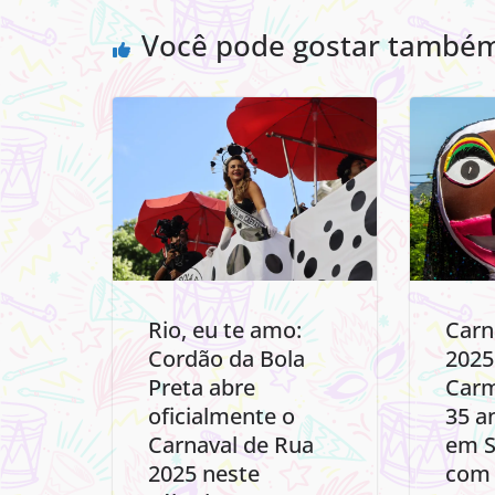
Você pode gostar també
Rio, eu te amo:
Carn
Cordão da Bola
2025
Preta abre
Carm
oficialmente o
35 a
Carnaval de Rua
em S
2025 neste
com