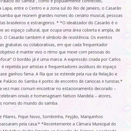
“Palácio do Samba”, como é popularmente conhecido,
a Lapa, entre o Centro e a zona sul do Rio de Janeiro, o Casarão
de samba que reúnem grandes nomes do cenário musical, pessoas
tas brasileiros e estrangeiros. * *O idealizador do Casarão é o
me ao espaço cultural, que ocupa uma área coberta e ampla, de
 Rio. O Casarão também é símbolo de resistência. Os eventos
s gratuitas ou colaborativas, em que cada frequentador
al objetivo é manter vivo o ritmo que mexe com pessoas do
foca!” O bordão já é uma marca. A expressão criada por Carlos
, é repetida por artistas e frequentadores assíduos do espaço
ase ganhou fama. A fila que se estende pela rua da Relação e
e Palácio do Samba é ponto de encontro de cariocas e turistas.*
ada vez mais comum encontrar no estacionamento decorado –
 celebram orixás e homenageiam Nelson Mandela – atores,
randes nomes do mundo do samba.
 Pilares, Pique Novo, Sombrinha, Feyjão, Marquinhos
r passaram pela casa.* *Recentemente a Câmara Municipal do