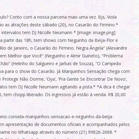
ulo? Conto com a nossa parceria mais uma vez. Bjs, Viola
o as atrações deste sábado (20), no Casarão do Firmino.*
 intervalos tem DJ Nicolle Neumann * [image: image.png]
 a partir das 18h, tem shows com Neguinho da Beija-Flor e
o de Janeiro, o Casarão do Firmino. Negra Ângela” (Alexandre
em Melhor que Você” (Neguinho e Almir Guineto), “Problema
Chão” (Helinho do Salgueiro e Jarbas de Souza), “O Campeão
va para o show do Casarão. Já Marquinhos Sensação chega com
Protege Não Dorme, ‘Oya’, ‘Pra Gente Se Encontrar De Novo’,
rvalos tem DJ Nicolle Neumann agitando a pista.* *A dica é chegar
, tem chopp liberado. Os ingressos já estão à venda. R$ 20,00
mino-convida-marquinhos-sensacao-e-neguinho-da-beija-
 com apresentação de documentos oficiais e acompanhados pelos
 chame no Whatsapp através do número (21) 99826-2068. *