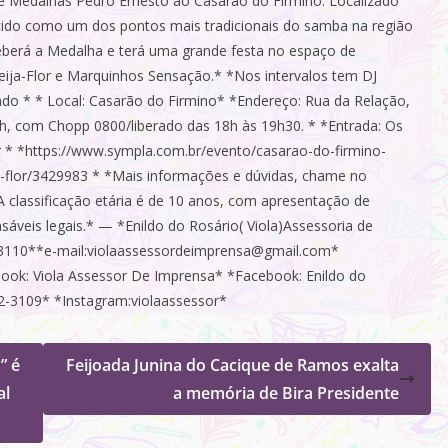
e Medalhas Pedro Ernesto ao Casarão do Firmino. Localizado
cido como um dos pontos mais tradicionais do samba na região
eceberá a Medalha e terá uma grande festa no espaço de
ja-Flor e Marquinhos Sensação.* *Nos intervalos tem DJ
ado * * Local: Casarão do Firmino* *Endereço: Rua da Relação,
18h, com Chopp 0800/liberado das 18h às 19h30. * *Entrada: Os
r * *https://www.sympla.com.br/evento/casarao-do-firmino-
-flor/3429983
* *Mais informações e dúvidas, chame no
 classificação etária é de 10 anos, com apresentação de
veis legais.* — *Enildo do Rosário( Viola)Assessoria de
-3110**e-mail:violaassessordeimprensa@gmail.com*
ook: Viola Assessor De Imprensa* *Facebook: Enildo do
2-3109* *Instagram:violaassessor*
” é
Feijoada Junina do Cacique de Ramos exalta
al
a memória de Bira Presidente