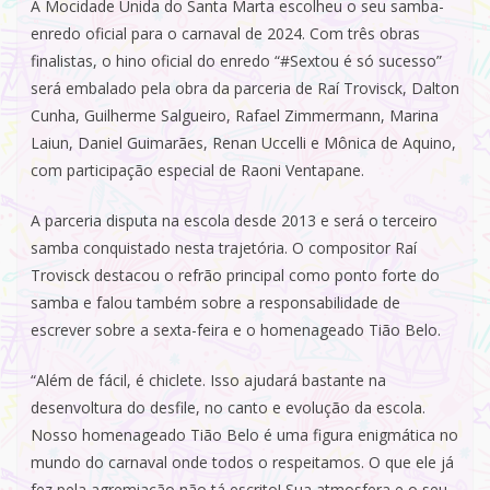
A Mocidade Unida do Santa Marta escolheu o seu samba-
enredo oficial para o carnaval de 2024. Com três obras
finalistas, o hino oficial do enredo “#Sextou é só sucesso”
será embalado pela obra da parceria de Raí Trovisck, Dalton
Cunha, Guilherme Salgueiro, Rafael Zimmermann, Marina
Laiun, Daniel Guimarães, Renan Uccelli e Mônica de Aquino,
com participação especial de Raoni Ventapane.
A parceria disputa na escola desde 2013 e será o terceiro
samba conquistado nesta trajetória. O compositor Raí
Trovisck destacou o refrão principal como ponto forte do
samba e falou também sobre a responsabilidade de
escrever sobre a sexta-feira e o homenageado Tião Belo.
“Além de fácil, é chiclete. Isso ajudará bastante na
desenvoltura do desfile, no canto e evolução da escola.
Nosso homenageado Tião Belo é uma figura enigmática no
mundo do carnaval onde todos o respeitamos. O que ele já
fez pela agremiação não tá escrito! Sua atmosfera e o seu