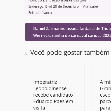
Hora: concentração a partir das 20h
Endereço: Blvd 28 de Setembro – Vila Isabel
Entrada franca
Daniel Zarmanno assina fantasia de Thu
Werneck, rainha do carnaval carioca 202
Você pode gostar também
Imperatriz
A mi
Leopoldinense
Gran
recebe candidato
esco
Eduardo Paes em
parc
visita
para