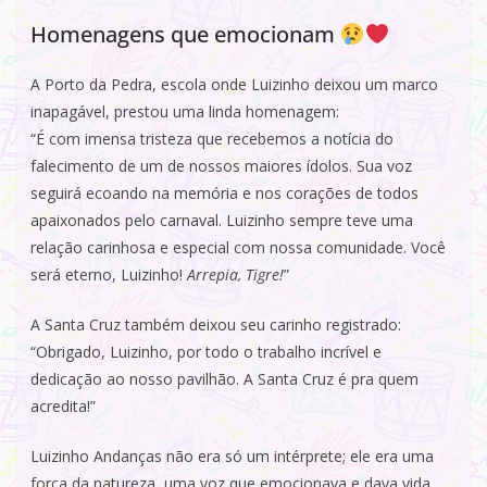
Homenagens que emocionam
A Porto da Pedra, escola onde Luizinho deixou um marco
inapagável, prestou uma linda homenagem:
“É com imensa tristeza que recebemos a notícia do
falecimento de um de nossos maiores ídolos. Sua voz
seguirá ecoando na memória e nos corações de todos
apaixonados pelo carnaval. Luizinho sempre teve uma
relação carinhosa e especial com nossa comunidade. Você
será eterno, Luizinho!
Arrepia, Tigre!
”
A Santa Cruz também deixou seu carinho registrado:
“Obrigado, Luizinho, por todo o trabalho incrível e
dedicação ao nosso pavilhão. A Santa Cruz é pra quem
acredita!”
Luizinho Andanças não era só um intérprete; ele era uma
força da natureza, uma voz que emocionava e dava vida