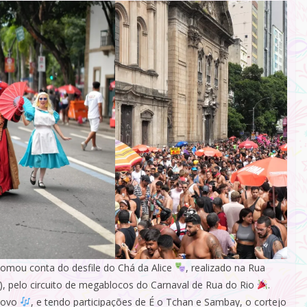
 tomou conta do desfile do Chá da Alice
, realizado na Rua
, pelo circuito de megablocos do Carnaval de Rua do Rio
.
Novo
, e tendo participações de É o Tchan e Sambay, o cortejo