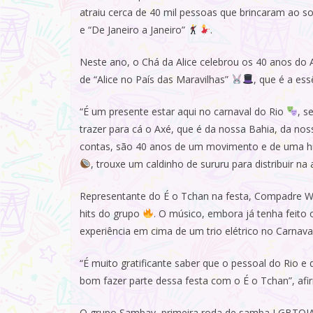
atraiu cerca de 40 mil pessoas que brincaram ao 
e “De Janeiro a Janeiro”
.
Neste ano, o Chá da Alice celebrou os 40 anos do
de “Alice no País das Maravilhas”
, que é a es
“É um presente estar aqui no carnaval do Rio
, s
trazer para cá o Axé, que é da nossa Bahia, da nos
contas, são 40 anos de um movimento e de uma hi
, trouxe um caldinho de sururu para distribuir na
Representante do É o Tchan na festa, Compadre 
hits do grupo
. O músico, embora já tenha feito
experiência em cima de um trio elétrico no Carnava
“É muito gratificante saber que o pessoal do Rio e 
bom fazer parte dessa festa com o É o Tchan”, afi
O grupo Sambay, primeira roda de samba LGBTQ