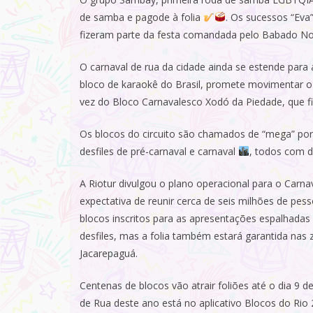
de samba e pagode à folia
. Os sucessos “Eva
fizeram parte da festa comandada pelo Babado No
O carnaval de rua da cidade ainda se estende para
bloco de karaokê do Brasil, promete movimentar o 
vez do Bloco Carnavalesco Xodó da Piedade, que f
Os blocos do circuito são chamados de “mega” por
desfiles de pré-carnaval e carnaval
, todos com d
A Riotur divulgou o plano operacional para o Carn
expectativa de reunir cerca de seis milhões de pes
blocos inscritos para as apresentações espalhadas
desfiles, mas a folia também estará garantida nas 
Jacarepaguá.
Centenas de blocos vão atrair foliões até o dia 9 
de Rua deste ano está no aplicativo Blocos do Rio