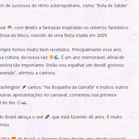
som de sucessos do ritmo soteropolitano, como “Bola de Sabão”
 Axé
, com direito a fantasias inspiradas no universo fantástico
sência do bloco, nascido de uma festa criada em 2009.
empre fomos muito bem recebidos. Principalmente esse ano,
sa cultura, da nossa raiz
. É um ano memorável, afinal de
stória tão importante. Então vou espalhar um dendê gostoso
 avenida”, afirmou a cantora.
Washington
cantou “Na Boquinha da Garrafa” e muitos outros
 outras apresentações no carnaval, comentou sua primeira
l do Rio
.
do Brasil abraça o axé
, que está fazendo 40 anos. É muito
rmou.
IAPN+
do Brasil, e Romero Ferro deram uma pitada especial