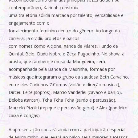
contemporâneo, Karinah construiu
uma trajetória sólida marcada por talento, versatilidade e
engajamento com o
fortalecimento feminino dentro do gênero. Ao longo da
carreira, já dividiu projetos e palcos
com nomes como Alcione, Xande de Pilares, Fundo de
Quintal, Belo, Dudu Nobre e Zeca Pagodinho. No show, a
artista, que também é musa da Mangueira, será
acompanhada pela Banda da Madrinha, formada por
músicos que integraram o grupo da saudosa Beth Carvalho,
entre eles Carlinhos 7 Cordas (violão e direção musical),
Dirceu Leite (sopros), Marcio Vanderlei (cavaco e banjo),
Beloba (tantan), Tcha Tcha Tcha (surdo e percussão),
Marcelo Pizotti (repique e percussão geral) e Alex (pandeiro,
caixa e congas).
A apresentação contará ainda com a participação especial
de Mumuzinho, que levará ao palco seus maiores sucessos,