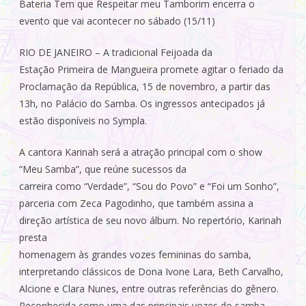
Bateria Tem que Respeitar meu Tamborim encerra o
evento que vai acontecer no sábado (15/11)
RIO DE JANEIRO – A tradicional Feijoada da
Estação Primeira de Mangueira promete agitar o feriado da
Proclamação da República, 15 de novembro, a partir das
13h, no Palácio do Samba. Os ingressos antecipados já
estão disponíveis no Sympla.
A cantora Karinah será a atração principal com o show
“Meu Samba”, que reúne sucessos da
carreira como “Verdade”, “Sou do Povo” e “Foi um Sonho”,
parceria com Zeca Pagodinho, que também assina a
direção artística de seu novo álbum. No repertório, Karinah
presta
homenagem às grandes vozes femininas do samba,
interpretando clássicos de Dona Ivone Lara, Beth Carvalho,
Alcione e Clara Nunes, entre outras referências do gênero.
Reconhecida como uma das principais vozes do samba