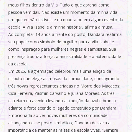
meus filhos dentro da Vila. Tudo o que aprendi como
pessoa vem dali. Não existe um momento da minha vida
em que eu não estivesse na quadra ou em algum evento da
escola. A Vila Isabel é a minha história”, afirma a musa.
Ao completar 14 anos à frente do posto, Dandara reafirma
seu papel como símbolo de orgulho para a Vila Isabel e
como inspiração para mulheres negras e sambistas. Sua
presença traduz a força, a ancestralidade e a autenticidade
da escola.
Em 2025, a agremiação celebrou mais uma edição da
disputa que elege as musas da comunidade, consagrando
três novas representantes criadas no Morro dos Macacos:
Ciça Ferreira, Yasmin Carvalho e Juliana Moraes. As três
estreiam na avenida levando a tradição da azul e branca
adiante e fortalecendo o legado construído por Dandara.
Emocionada ao ver novas mulheres da comunidade
alcançando esse posto simbólico, Dandara destaca a
importância de manter as raízes da escola vivas. “Sempre