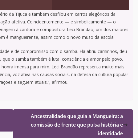
io da Tijuca e também desfilou em carros alegóricos da
gação afetiva. Coincidentemente — e simbolicamente — o
enagem à cantora e compositora Leci Brandão, um dos maiores
bém é mangueirense, assim como o novo muso da escola.
 verdade e de compromisso com o samba. Ela abriu caminhos, deu
u que o samba também é luta, consciência e amor pelo povo.
a honra imensa para mim. Leci Brandão representa muito mais
ncia, voz ativa nas causas sociais, na defesa da cultura popular
rações e seguem atuais.”, afirmou.
Ancestralidade que guia a Mangueira: a
comissão de frente que pulsa história e
identidade