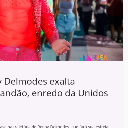
y Delmodes exalta
randão, enredo da Unidos
ase na trajetória de Renny Delmodes, que fará sua estreia