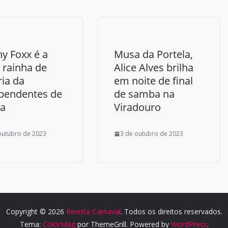
y Foxx é a
Musa da Portela,
 rainha de
Alice Alves brilha
ria da
em noite de final
pendentes de
de samba na
ia
Viradouro
outubro de 2023
3 de outubro de 2023
Copyright © 2026
Revista Carnaval
. Todos os direitos reservados.
Tema:
ColorMag
por ThemeGrill. Powered by
WordPress
.