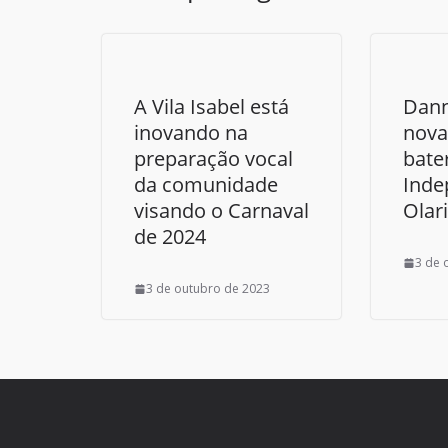
A Vila Isabel está
Dann
inovando na
nova
preparação vocal
bate
da comunidade
Inde
visando o Carnaval
Olar
de 2024
3 de 
3 de outubro de 2023