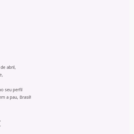
e abril,
e,
o seu perfil
m a pau, Brasil!
,
”