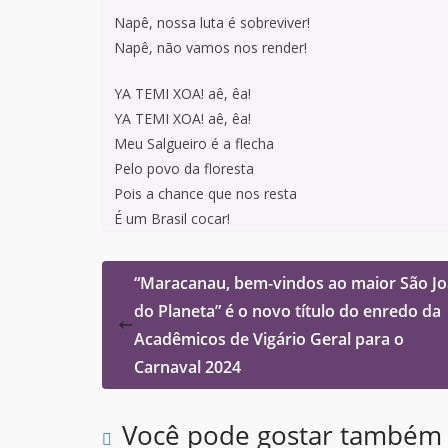
Napê, nossa luta é sobreviver!
Napê, não vamos nos render!
YA TEMI XOA! aê, êa!
YA TEMI XOA! aê, êa!
Meu Salgueiro é a flecha
Pelo povo da floresta
Pois a chance que nos resta
É um Brasil cocar!
“Maracanau, bem-vindos ao maior São J
do Planeta” é o novo título do enredo da
Acadêmicos de Vigário Geral para o
Carnaval 2024
Você pode gostar também