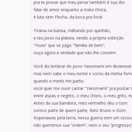
pra te provar que meu penar também é sua dor
falar de amor enquanto a mata chora,
é luta sem Flecha, da boca pra fora!
Tirania na bateia, militando por quinhão,
e teu povo na plateia, vendo a própria extinção
“Yoasi” que se julga: “família de bem”,
ouça agora a verdade que não lhe convém:
Você diz lembrar do povo Yanomami em dezenove d
mas nem sabe o meu nome e sorriu da minha fom
quando o medo me partiu
você quer me ouvir cantar “Yanomami” pra postar n
entre aspas e negrito, o meu choro, o meu grito, ne
Antes da sua bandeira, meu vermelho deu o tom
somos parte de quem parte, feito Bruno e Dom
Kopenawas pela terra, nessa guerra sem um cesso
não queremos sua “ordem”, nem o seu “progresso