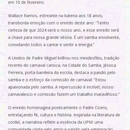
em 10 de fevereiro.
Wallace Ramos, estreante na bateria aos 18 anos,
transborda emoção com o enredo deste ano: “Tenho
certeza de que 2024 será o nosso ano, e esse enredo será
a chave para nossa grande vitória. É um samba envolvente,
convidando todos a cantar e sentir a energia.”
A Unidos de Padre Miguel brilhou nos minidesfiles, tradição
recente do carnaval carioca, na Cidade do Samba. Jéssica
Ferreira, porta-bandeira da escola, destaca a paixão pelo
samba e o esforço da comissão de carnaval: “Estou
apaixonada pelo samba. A repercussão é incrível, nosso
carnavalesco e comissão fazem um trabalho maravilhoso.”
O enredo homenageia poeticamente o Padre Cícero,
entrelaçando fé, cultura e história. Inspirada na literatura de
cordel, a narrativa reflete a essência da UPM: uma
comunidade unida pelo amor e paixão pela agremiação.